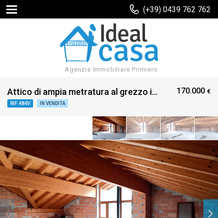
(+39) 0439 762 762
Agenzia Immobiliare Primiero
170.000
Attico di ampia metratura al grezzo in vendita
€
RIF.484V
IN VENDITA