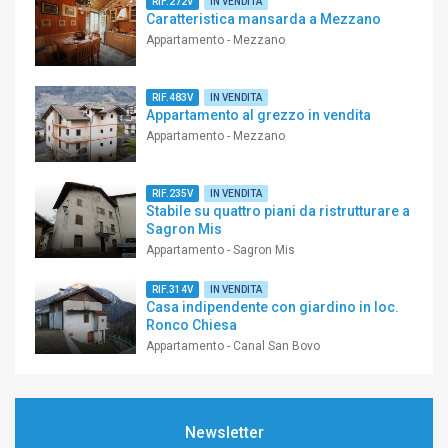
RIF.272V
IN VENDITA
Caratteristica mansarda a Mezzano
Appartamento - Mezzano
RIF.483V
IN VENDITA
Appartamento al grezzo in vendita
Appartamento - Mezzano
RIF.235V
IN VENDITA
Stabile su quattro piani da ristrutturare a
Sagron Mis
Appartamento - Sagron Mis
RIF.314V
IN VENDITA
Casa indipendente con giardino in loc.
Ronco Chiesa
Appartamento - Canal San Bovo
Newsletter