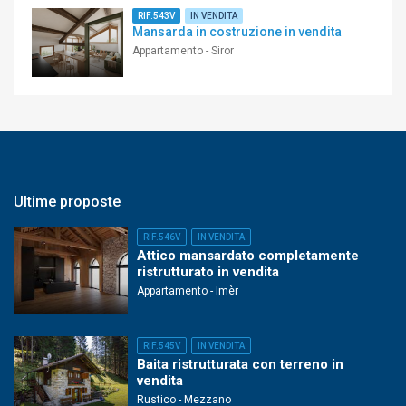
RIF.543V
IN VENDITA
Mansarda in costruzione in vendita
Appartamento - Siror
Ultime proposte
RIF.546V
IN VENDITA
Attico mansardato completamente
ristrutturato in vendita
Appartamento - Imèr
RIF.545V
IN VENDITA
Baita ristrutturata con terreno in
vendita
Rustico - Mezzano