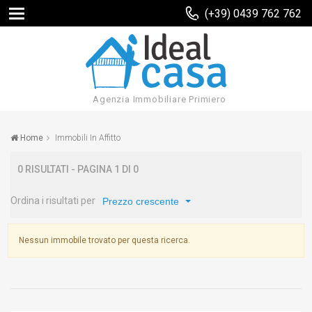
(+39) 0439 762 762
Agenzia Immobiliare Primiero
Home
Immobili In Affitto
0 RISULTATI - PAGINA 1 DI 0
Ordina i risultati per
Prezzo crescente
Nessun immobile trovato per questa ricerca.