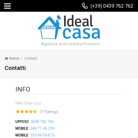
(+39) 0439 762 762
Agenzia Immobiliare Primiero
Home
Contatti
Contatti
INFO
Ideal Casa s.a.s.
77 Ratings
UFFICIO:
0439 762 762
MOBILE:
349 71 65 259
MOBILE:
333 96 56 813