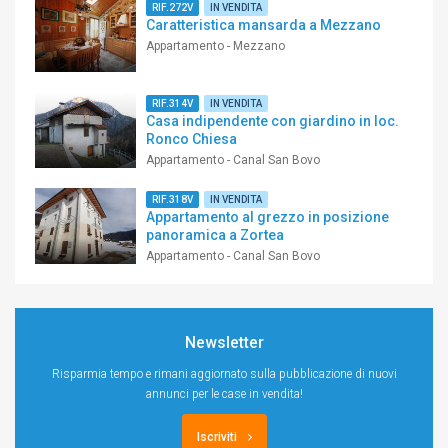
RIF.272V
IN VENDITA
Caratteristica mansarda a Mezzano
Appartamento - Mezzano
RIF.314V
IN VENDITA
Casa indipendente con giardino in loc.
Ronco Chiesa
Appartamento - Canal San Bovo
RIF.318V
IN VENDITA
Appartamento al grezzo in posizione
panoramica a Zortea
Appartamento - Canal San Bovo
Newsletter
Risparmia tempo e rimani aggiornato sulla pubblicazione di nuovi
annunci per le case in vendita!
Iscriviti