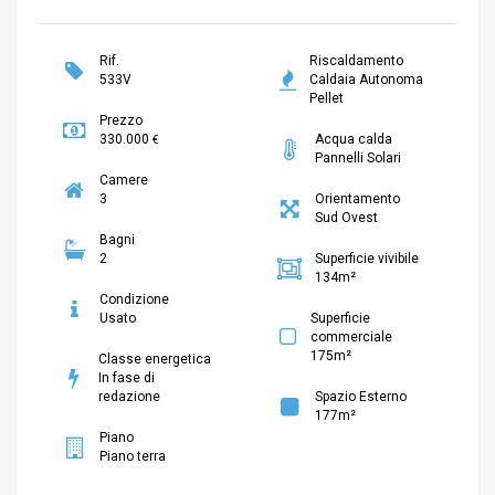
Rif.
Riscaldamento
533V
Caldaia Autonoma
Pellet
Prezzo
330.000
Acqua calda
€
Pannelli Solari
Camere
3
Orientamento
Sud Ovest
Bagni
2
Superficie vivibile
134m²
Condizione
Usato
Superficie
commerciale
175m²
Classe energetica
In fase di
redazione
Spazio Esterno
177m²
Piano
Piano terra