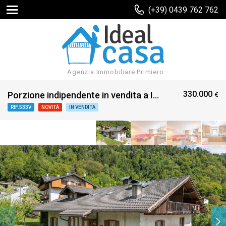
(+39) 0439 762 762
Agenzia Immobiliare Primiero
330.000
Porzione indipendente in vendita a Imer
€
RIF.533V
NOVITÀ
IN VENDITA