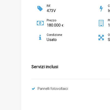
Rif.
C
473V
I
Prezzo
P
180.000
1
€
Condizione
O
Usato
S
Servizi inclusi
Pannelli fotovoltaici