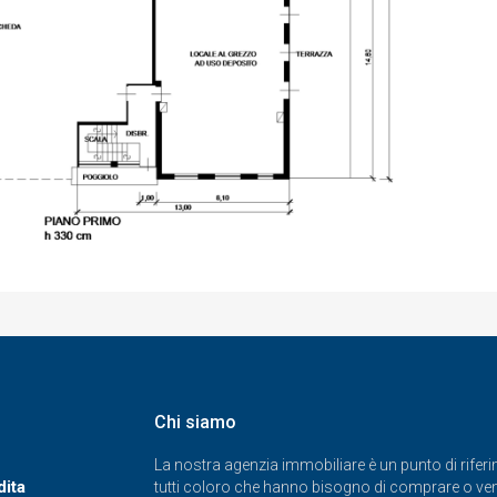
Chi siamo
La nostra agenzia immobiliare è un punto di rifer
dita
tutti coloro che hanno bisogno di comprare o ve