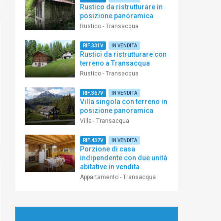
Rustico da ristrutturare in
posizione panoramica
Rustico - Transacqua
RIF.331V
IN VENDITA
Rustici da ristrutturare con
terreno a Transacqua
Rustico - Transacqua
RIF.367V
IN VENDITA
Villa singola con terreno in
posizione panoramica
Villa - Transacqua
RIF.437V
IN VENDITA
Porzione di casa
indipendente con due unità
abitative in vendita
Appartamento - Transacqua