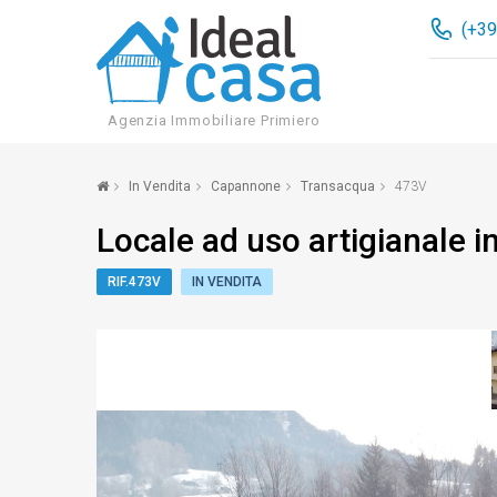
(+39
Agenzia Immobiliare Primiero
In Vendita
Capannone
Transacqua
473V
Locale ad uso artigianale i
RIF.473V
IN VENDITA