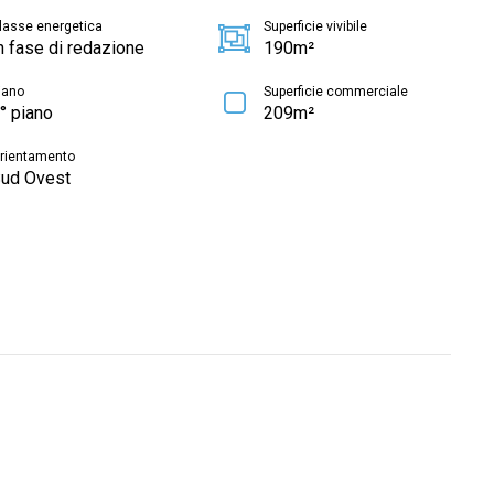
lasse energetica
Superficie vivibile
n fase di redazione
190m²
iano
Superficie commerciale
° piano
209m²
rientamento
ud Ovest