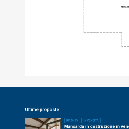
Ultime proposte
RIF.543V
IN VENDITA
Mansarda in costruzione in ven