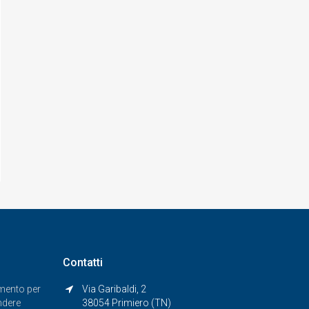
Contatti
imento per
Via Garibaldi, 2
ndere
38054 Primiero (TN)