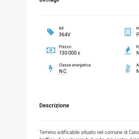
Rif.
P
364V
P
Prezzo
R
130.000
N
€
Classe energetica
A
N.C.
N
Descrizione
Terreno edificabile situato nel comune di Cana