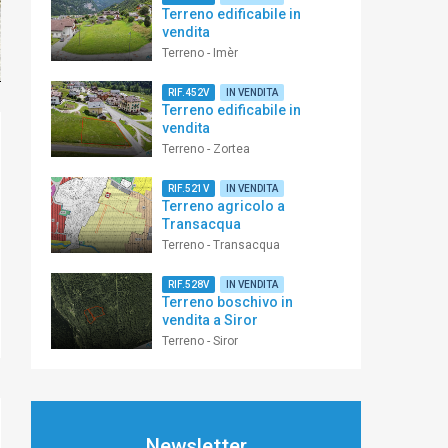
Terreno edificabile in
vendita
Terreno - Imèr
RIF.452V
IN VENDITA
Terreno edificabile in
vendita
Terreno - Zortea
RIF.521V
IN VENDITA
Terreno agricolo a
Transacqua
Terreno - Transacqua
RIF.528V
IN VENDITA
Terreno boschivo in
vendita a Siror
Terreno - Siror
Newsletter