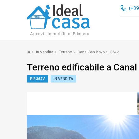
(+39
Agenzia Immobiliare Primiero
In Vendita
Terreno
Canal San Bovo
364V
Terreno edificabile a Cana
RIF.364V
IN VENDITA