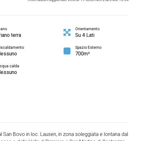
iano
Orientamento
iano terra
Su 4 Lati
iscaldamento
Spazio Esterno
essuno
700m²
cqua calda
essuno
l San Bovo in loc. Lausen, in zona soleggiata e lontana dal