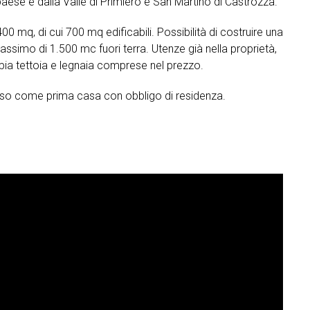
 paese e dalla Valle di Primiero e San Martino di Castrozza.
400 mq, di cui 700 mq edificabili. Possibilità di costruire una
massimo di 1.500 mc fuori terra. Utenze già nella proprietà,
mpia tettoia e legnaia comprese nel prezzo.
l'uso come prima casa con obbligo di residenza.